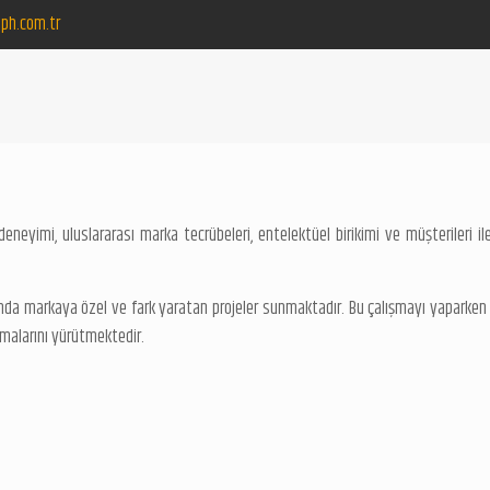
ph.com.tr
deneyimi, uluslararası marka tecrübeleri, entelektüel birikimi ve müşterileri
da markaya özel ve fark yaratan projeler sunmaktadır. Bu çalışmayı yaparken 
lışmalarını yürütmektedir.