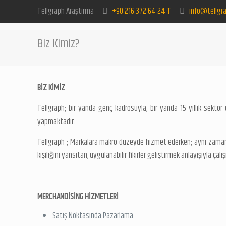
Tellgraph Araştırma
+90 216 372 64 24 T
info@tellgra
Biz Kimiz?
BİZ KİMİZ
Tellgraph; bir yanda genç kadrosuyla, bir yanda 15 yıllık sektör 
yapmaktadır.
Tellgraph ; Markalara makro düzeyde hizmet ederken; aynı zaman
kişiliğini yansıtan, uygulanabilir fikirler geliştirmek anlayışıyla ça
MERCHANDİSİNG HİZMETLERİ
Satış Noktasında Pazarlama